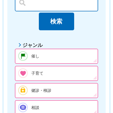
ジャンル
催し
子育て
健診・検診
相談