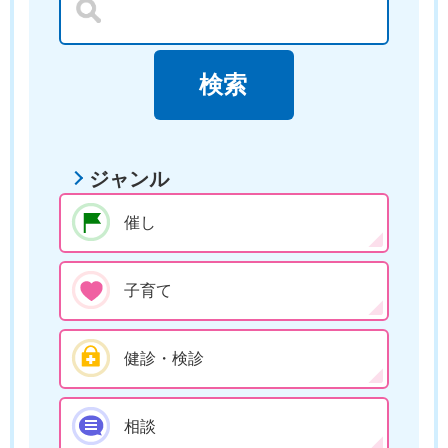
ジャンル
催し
子育て
健診・検診
相談