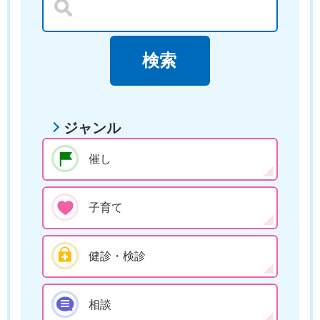
ジャンル
催し
子育て
健診・検診
相談