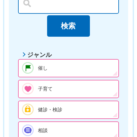
ジャンル
催し
子育て
健診・検診
相談