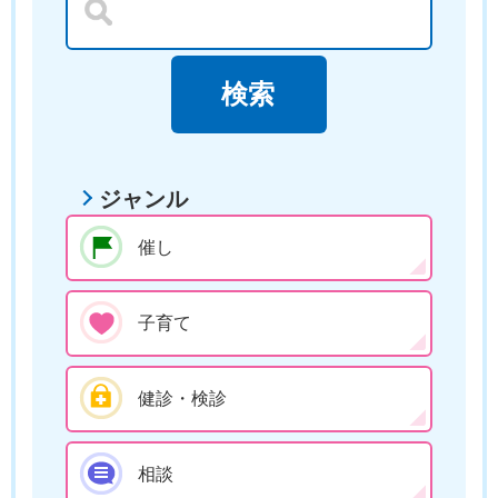
ジャンル
催し
子育て
健診・検診
相談