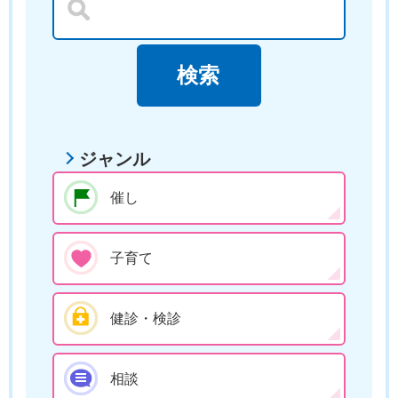
ジャンル
催し
子育て
健診・検診
相談