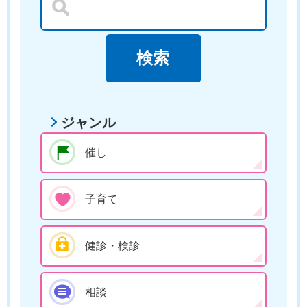
ジャンル
催し
子育て
健診・検診
相談