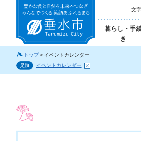
文
垂水市
暮らし・手
き
トップ
> イベントカレンダー
足跡
イベントカレンダー