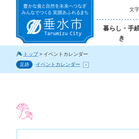
文
垂水市
暮らし・手
き
トップ
> イベントカレンダー
足跡
イベントカレンダー