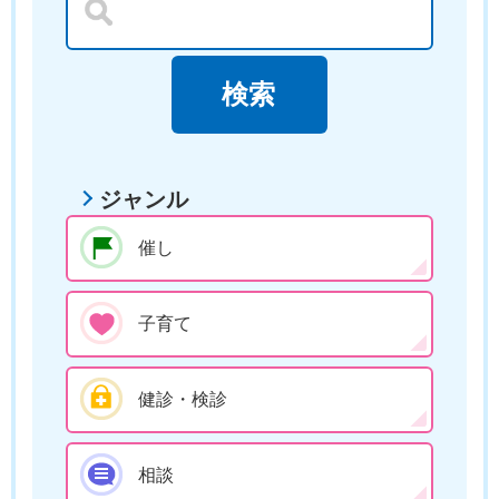
ジャンル
催し
子育て
健診・検診
相談