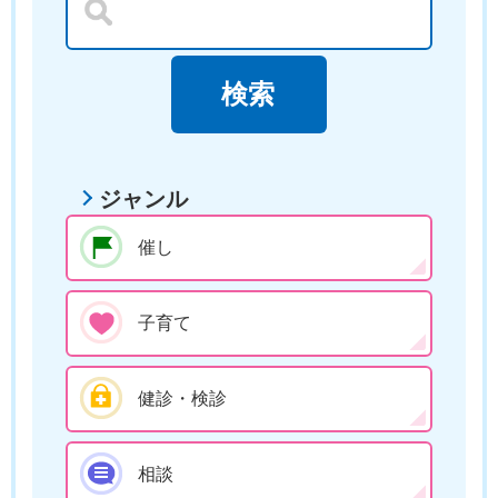
ジャンル
催し
子育て
健診・検診
相談