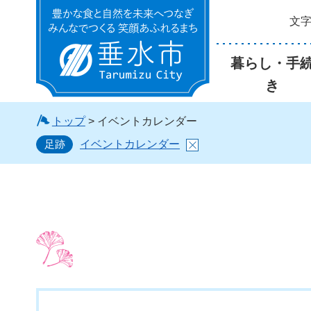
文
垂水市
暮らし・手
き
トップ
> イベントカレンダー
足跡
イベントカレンダー