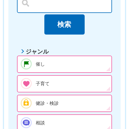
ジャンル
催し
子育て
健診・検診
相談