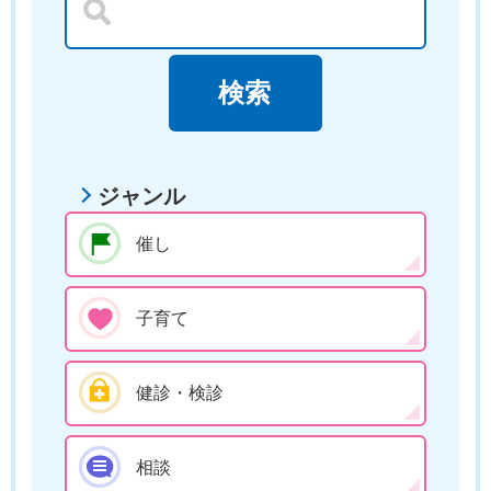
ジャンル
催し
子育て
健診・検診
相談