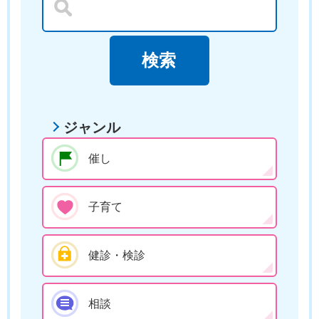
ジャンル
催し
子育て
健診・検診
相談