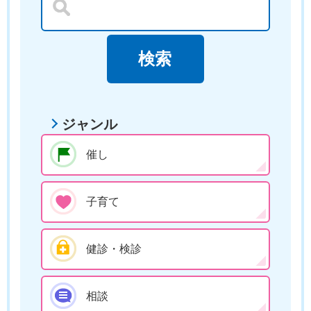
ジャンル
催し
子育て
健診・検診
相談