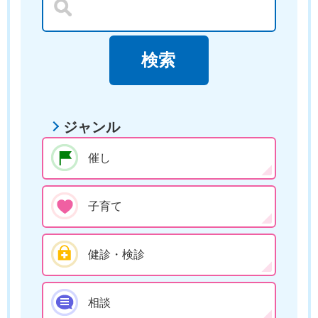
ジャンル
催し
子育て
健診・検診
相談