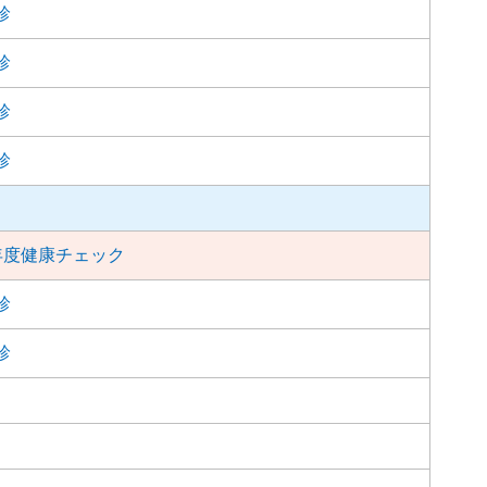
診
診
診
診
年度健康チェック
診
診