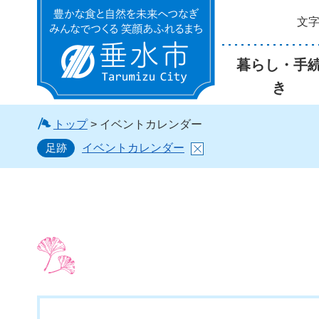
文
垂水市
暮らし・手
き
トップ
> イベントカレンダー
足跡
イベントカレンダー