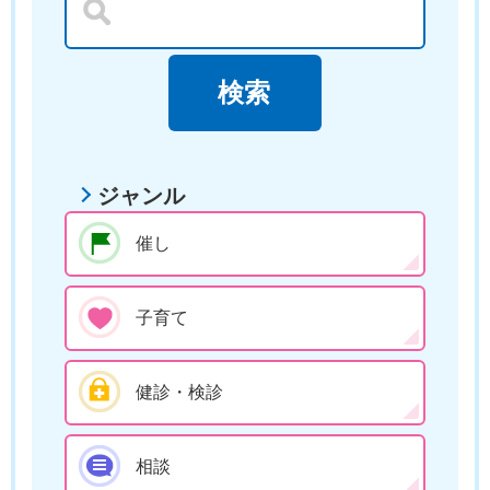
ジャンル
催し
子育て
健診・検診
相談