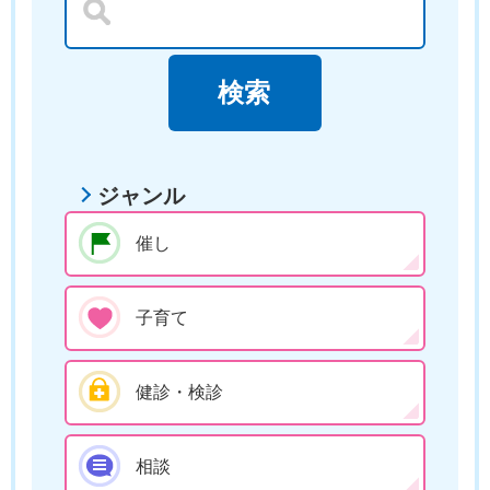
ジャンル
催し
子育て
健診・検診
相談