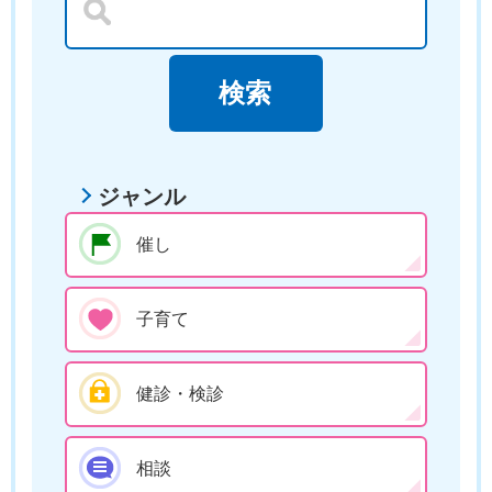
ジャンル
催し
子育て
健診・検診
相談