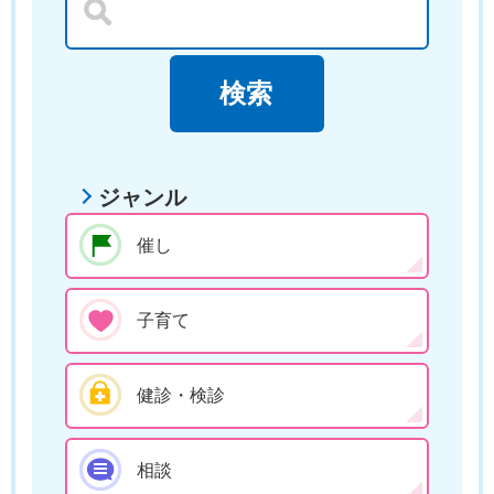
ジャンル
催し
子育て
健診・検診
相談