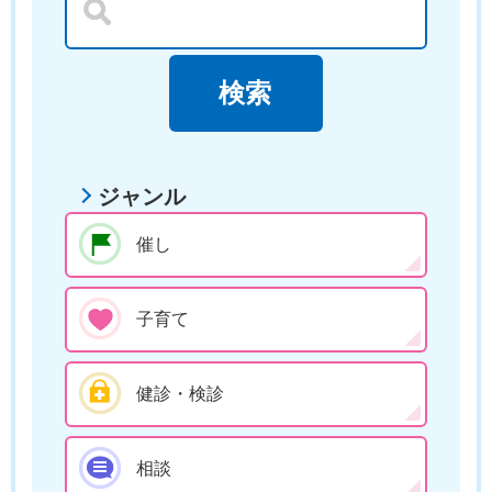
ジャンル
催し
子育て
健診・検診
相談