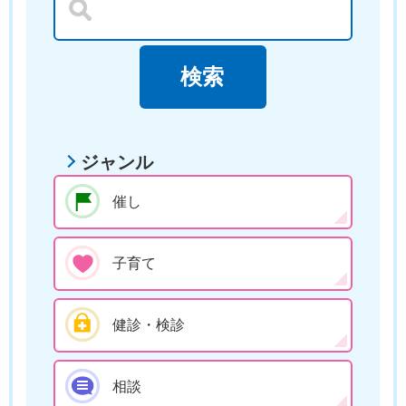
ジャンル
催し
子育て
健診・検診
相談