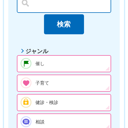
ジャンル
催し
子育て
健診・検診
相談