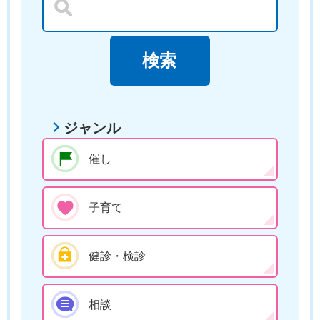
ジャンル
催し
子育て
健診・検診
相談