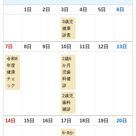
1日
2日
3日
4日
5日
6日
3歳児
健康
診査
7日
8日
9日
10日
11日
12日
13日
令和8
2歳6
年度
か月
健康
児歯
チェ
科健
ック
診
2歳児
歯科
健診
14日
15日
16日
17日
18日
19日
20日
6~8か