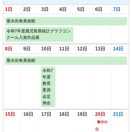
1日
2日
3日
4日
5日
6日
7日
垂水街角美術館
令和7年度鹿児島県統計グラフコン
クール入賞作品展
8日
9日
10日
11日
12日
13日
14日
垂水街角美術館
令和7
年度
教育
委員
会定
例会
15日
16日
17日
18日
19日
20日
21日
春分の
日