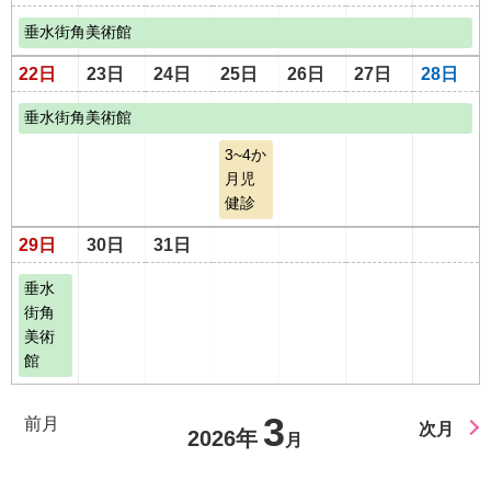
垂水街角美術館
22日
23日
24日
25日
26日
27日
28日
垂水街角美術館
3~4か
月児
健診
29日
30日
31日
垂水
街角
美術
館
3
前月
次月
2026年
月