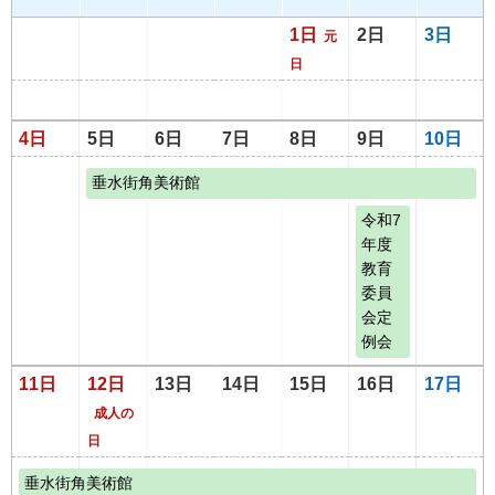
1日
2日
3日
元
日
4日
5日
6日
7日
8日
9日
10日
垂水街角美術館
令和7
年度
教育
委員
会定
例会
11日
12日
13日
14日
15日
16日
17日
成人の
日
垂水街角美術館