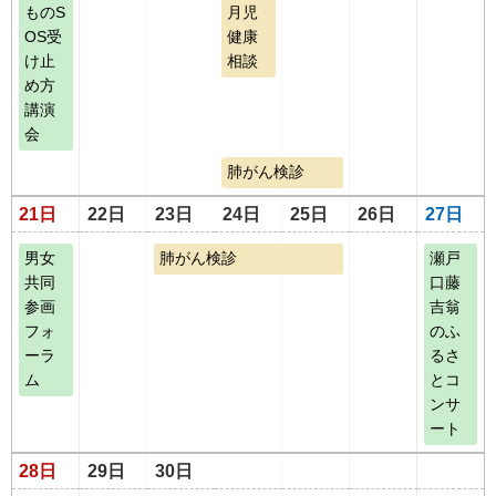
ものS
月児
OS受
健康
け止
相談
め方
講演
会
肺がん検診
21日
22日
23日
24日
25日
26日
27日
男女
肺がん検診
瀬戸
共同
口藤
参画
吉翁
フォ
のふ
ーラ
るさ
ム
とコ
ンサ
ート
28日
29日
30日