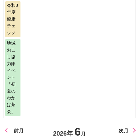
令和8
年度
健康
チェ
ック
地域
おこ
し協
力隊
イベ
ント
「初
夏の
わか
ば茶
会」
6
前月
次月
2026年
月