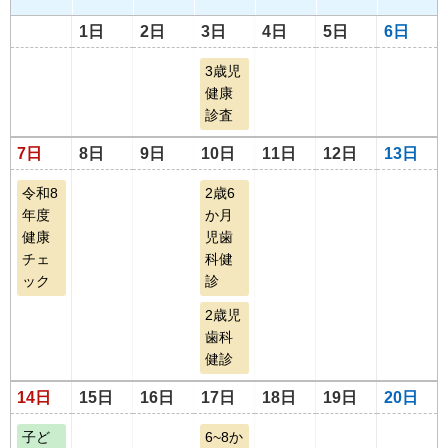
1日
2日
3日
4日
5日
6日
3歳児
健康
診査
7日
8日
9日
10日
11日
12日
13日
令和8
2歳6
年度
か月
健康
児歯
チェ
科健
ック
診
2歳児
歯科
健診
14日
15日
16日
17日
18日
19日
20日
子ど
6~8か