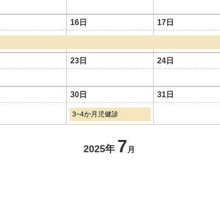
16日
17日
23日
24日
30日
31日
3~4か月児健診
7
2025年
月