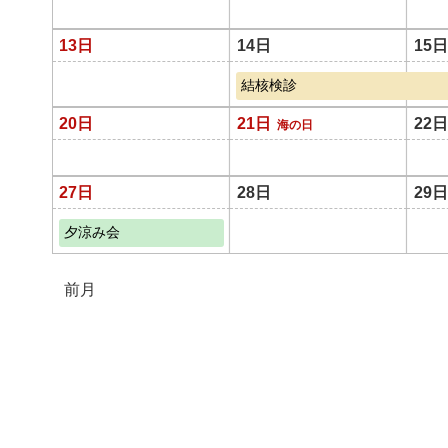
13日
14日
15日
結核検診
20日
21日
22日
海の日
27日
28日
29日
夕涼み会
前月