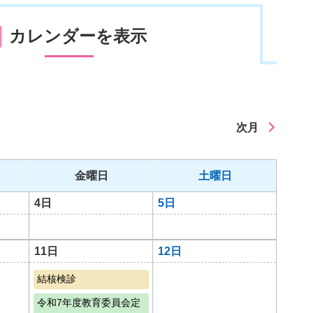
カレンダーを表示
次月
金曜日
土曜日
4日
5日
11日
12日
結核検診
令和7年度教育委員会定