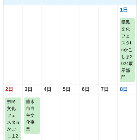
1日
県民
文化
フェ
スタi
nかご
しま2
024展
示部
門
2日
3日
4日
5日
6日
7日
8日
県民
垂水
文化
市自
フェ
主文
スタin
化事
かご
業
しま2