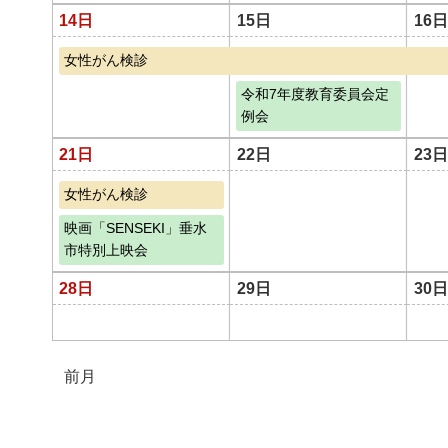
14日
15日
16日
女性がん検診
令和7年度教育委員会定
例会
21日
22日
23日
女性がん検診
映画「SENSEKI」垂水
市特別上映会
28日
29日
30日
前月