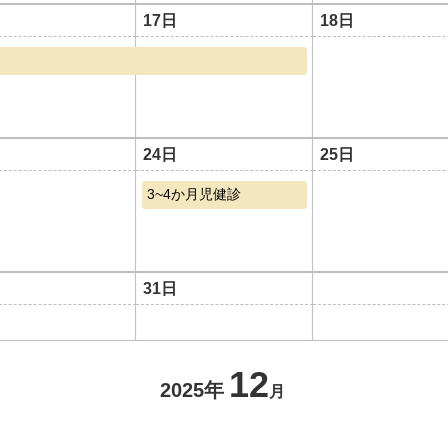
17日
18日
24日
25日
3~4か月児健診
31日
12
2025年
月