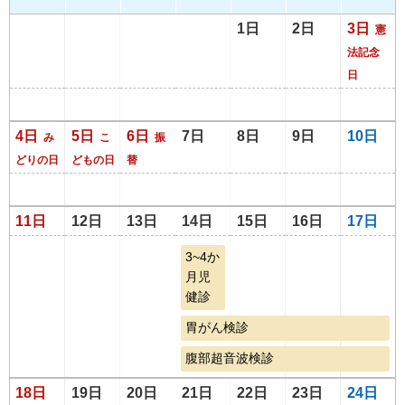
1日
2日
3日
憲
法記念
日
4日
5日
6日
7日
8日
9日
10日
み
こ
振
どりの日
どもの日
替
11日
12日
13日
14日
15日
16日
17日
3~4か
月児
健診
胃がん検診
腹部超音波検診
18日
19日
20日
21日
22日
23日
24日