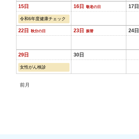
15日
16日
17日
敬老の日
令和6年度健康チェック
22日
23日
24日
秋分の日
振替
29日
30日
女性がん検診
前月