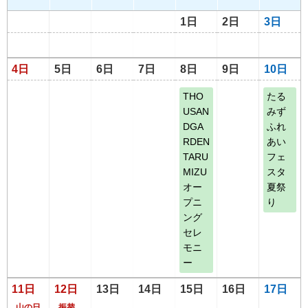
1日
2日
3日
4日
5日
6日
7日
8日
9日
10日
THO
たる
USAN
みず
DGA
ふれ
RDEN
あい
TARU
フェ
MIZU
スタ
オー
夏祭
プニ
り
ング
セレ
モニ
ー
11日
12日
13日
14日
15日
16日
17日
山の日
振替