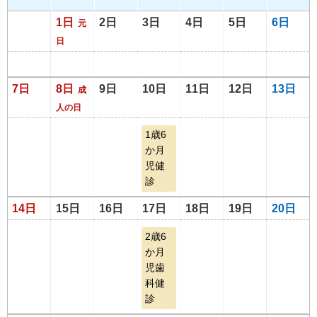
1日
2日
3日
4日
5日
6日
元
日
7日
8日
9日
10日
11日
12日
13日
成
人の日
1歳6
か月
児健
診
14日
15日
16日
17日
18日
19日
20日
2歳6
か月
児歯
科健
診