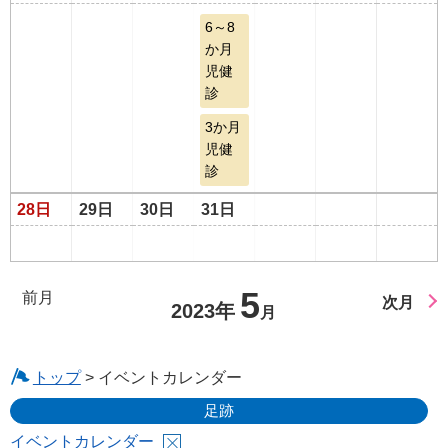
6～8
か月
児健
診
3か月
児健
診
28日
29日
30日
31日
5
前月
次月
2023年
月
トップ
> イベントカレンダー
足跡
イベントカレンダー